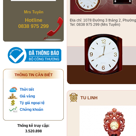
Mrs Tuyền
Hotline
Địa chỉ: 1078 Đường 3 tháng 2, Phườn
Tel: 0838 975 299 (Mrs Tuyền)
0838 975 299
THÔNG TIN CẦN BIẾT
Thời tiết
Giá vàng
TU LINH
Tỷ giá ngoại tệ
Chứng khoán
Thống kê truy cập:
3.520.898