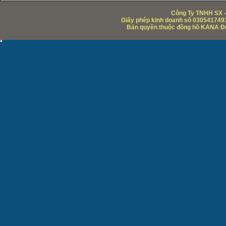
Công Ty TNHH SX -
Giấy phép kinh doanh số 0305417493
Bản quyền thuộc đồng hồ KANA Đức