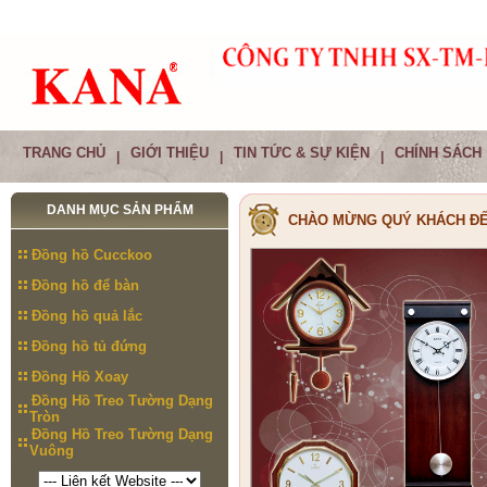
TRANG CHỦ
GIỚI THIỆU
TIN TỨC & SỰ KIỆN
CHÍNH SÁCH
|
|
|
DANH MỤC SẢN PHẨM
CHÀO MỪNG QUÝ KHÁCH ĐẾ
Đồng hồ Cucckoo
Đồng hồ để bàn
Đồng hồ quả lắc
Đồng hồ tủ đứng
Đồng Hồ Xoay
Đồng Hồ Treo Tường Dạng
Tròn
Đồng Hồ Treo Tường Dạng
Vuông