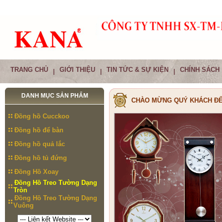
TRANG CHỦ
GIỚI THIỆU
TIN TỨC & SỰ KIỆN
CHÍNH SÁCH
|
|
|
DANH MỤC SẢN PHẨM
CHÀO MỪNG QUÝ KHÁCH ĐẾ
Đồng hồ Cucckoo
Đồng hồ để bàn
Đồng hồ quả lắc
Đồng hồ tủ đứng
Đồng Hồ Xoay
Đồng Hồ Treo Tường Dạng
Tròn
Đồng Hồ Treo Tường Dạng
Vuông