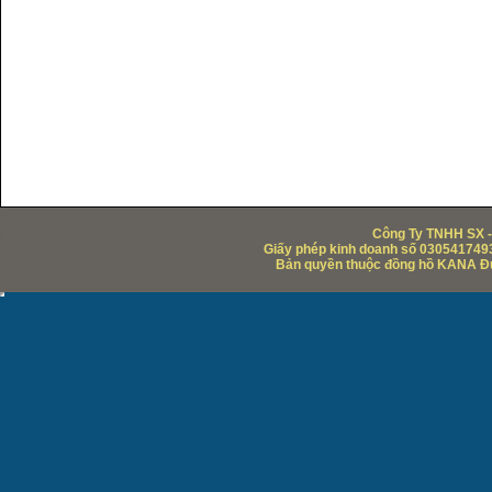
Công Ty TNHH SX -
Giấy phép kinh doanh số 0305417493
Bản quyền thuộc đồng hồ KANA Đức