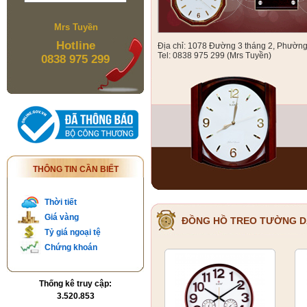
Mrs Tuyền
Hotline
Địa chỉ: 1078 Đường 3 tháng 2, Phườn
Tel: 0838 975 299 (Mrs Tuyền)
0838 975 299
THÔNG TIN CẦN BIẾT
Thời tiết
Giá vàng
ĐỒNG HỒ TREO TƯỜNG 
Tỷ giá ngoại tệ
Chứng khoán
Thống kê truy cập:
3.520.853