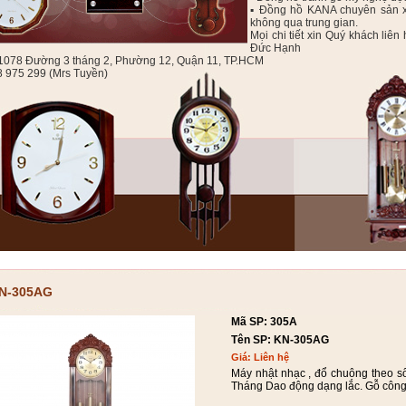
▪ Đồng hồ KANA chuyên sản xu
không qua trung gian.
Mọi chi tiết xin Quý khách l
Đức Hạnh
: 1078 Đường 3 tháng 2, Phường 12, Quận 11, TP.HCM
8 975 299 (Mrs Tuyền)
N-305AG
Mã SP: 305A
Tên SP: KN-305AG
Giá: Liên hệ
Máy nhật nhạc , đổ chuông theo s
Tháng Dao động dạng lắc. Gỗ công