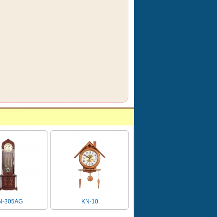
305AG
KN-10
KN620(37X80)