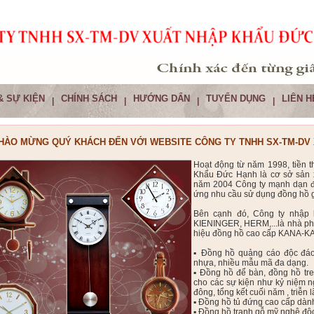
& SỰ KIỆN
CHÍNH SÁCH
HƯỚNG DẨN
TUYỂN DỤNG
LIÊN H
|
|
|
|
HÀO MỪNG QUÝ KHÁCH ĐẾN VỚI WEBSITE CÔNG TY TNHH SX-TM-DV
Hoạt động từ năm 1998, tiền
Khẩu Đức Hạnh là cơ sở sản xu
năm 2004 Công ty mạnh dạn 
ứng nhu cầu sử dụng đồng hồ g
Bên cạnh đó, Công ty nhập 
KIENINGER, HERM,...là nhà ph
hiệu đồng hồ cao cấp KANA-K
▪ Đồng hồ quảng cáo độc đáo 
nhựa, nhiều mẫu mã đa dạng.
▪ Đồng hồ để bàn, đồng hồ tr
cho các sự kiện như kỷ niệm ng
đông, tổng kết cuối năm , triễn 
▪ Đồng hồ tủ đứng cao cấp dành
▪ Đồng hồ tranh gỗ mỹ nghệ độ