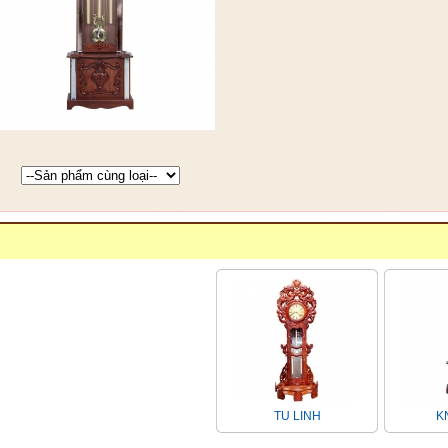
TU LINH
KN-