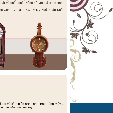
ất và phân phối đồng hồ với giá cạnh tranh
iên hệ Công Ty TNHH SX-TM-DV Xuất Nhập Khẩu
ố giờ và cảm biến ánh sáng. Bảo Hành Máy 24
 nghiệp đã qua tẩm sấy.