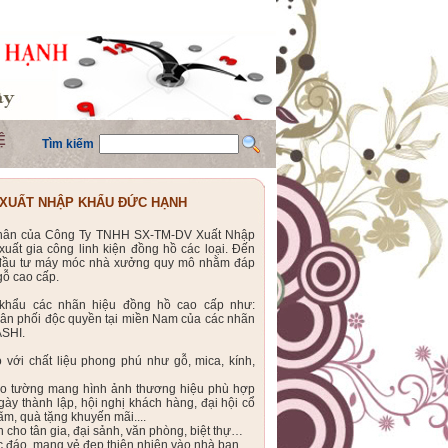
Ệ
Tìm kiếm
 XUẤT NHẬP KHẨU ĐỨC HẠNH
 thân của Công Ty TNHH SX-TM-DV Xuất Nhập
ất gia công linh kiện đồng hồ các loại. Đến
đầu tư máy móc nhà xưởng quy mô nhằm đáp
ỗ cao cấp.
khẩu các nhãn hiệu đồng hồ cao cấp như:
ân phối độc quyền tại miền Nam của các nhãn
ASHI.
với chất liệu phong phú như gỗ, mica, kính,
eo tường mang hình ảnh thương hiệu phù hợp
ày thành lập, hội nghị khách hàng, đại hội cổ
lãm, quà tặng khuyến mãi....
 cho tân gia, đại sảnh, văn phòng, biệt thự…
c đáo, mang vẻ đẹp thiên nhiên vào nhà bạn.