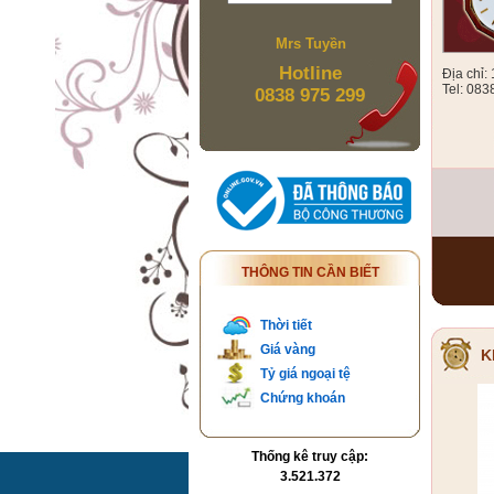
Mrs Tuyền
Hotline
Địa chỉ
Tel: 083
0838 975 299
THÔNG TIN CẦN BIẾT
Thời tiết
Giá vàng
K
Tỷ giá ngoại tệ
Chứng khoán
Thống kê truy cập:
3.521.372