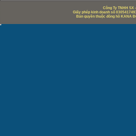
Công Ty TNHH SX -
Giấy phép kinh doanh số 0305417493
Bản quyền thuộc đồng hồ KANA Đức