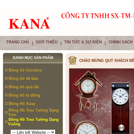
TRANG CHỦ
GIỚI THIỆU
TIN TỨC & SỰ KIỆN
CHÍNH SÁCH
|
|
|
DANH MỤC SẢN PHẨM
CHÀO MỪNG QUÝ KHÁCH ĐẾ
Đồng hồ Cucckoo
Đồng hồ để bàn
Đồng hồ quả lắc
Đồng hồ tủ đứng
Đồng Hồ Xoay
Đồng Hồ Treo Tường Dạng
Tròn
Đồng Hồ Treo Tường Dạng
Vuông