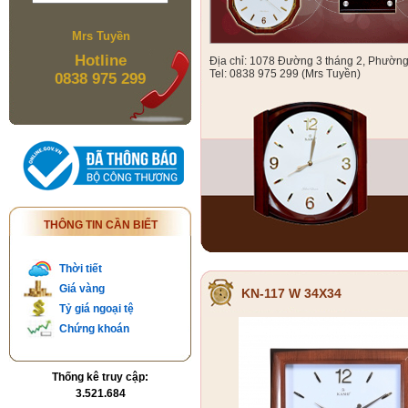
Mrs Tuyền
Hotline
Địa chỉ: 1078 Đường 3 tháng 2, Phườn
Tel: 0838 975 299 (Mrs Tuyền)
0838 975 299
THÔNG TIN CẦN BIẾT
Thời tiết
Giá vàng
KN-117 W 34X34
Tỷ giá ngoại tệ
Chứng khoán
Thống kê truy cập:
3.521.684