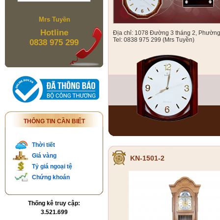
Mrs Tuyền
Hotline
Địa chỉ: 1078 Đường 3 tháng 2, Phườn
Tel: 0838 975 299 (Mrs Tuyền)
0838 975 299
THÔNG TIN CẦN BIẾT
Thời tiết
Giá vàng
KN-1501-2
Tỷ giá ngoại tệ
Chứng khoán
Thống kê truy cập:
3.521.699