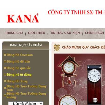
TRANG CHỦ
GIỚI THIỆU
TIN TỨC & SỰ KIỆN
CHÍNH SÁCH
|
|
|
DANH MỤC SẢN PHẨM
CHÀO MỪNG QUÝ KHÁCH ĐẾ
Đồng hồ Cucckoo
Đồng hồ để bàn
Đồng hồ quả lắc
Đồng hồ tủ đứng
Đồng Hồ Xoay
Đồng Hồ Treo Tường Dạng
Tròn
Đồng Hồ Treo Tường Dạng
Vuông