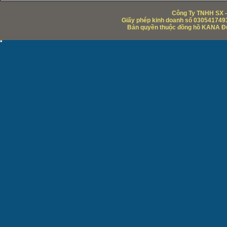
Công Ty TNHH SX -
Giấy phép kinh doanh số 0305417493
Bản quyền thuộc đồng hồ KANA Đức