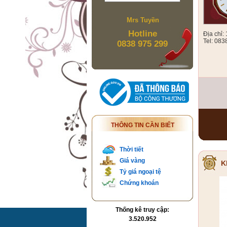
Mrs Tuyền
Hotline
Địa chỉ
Tel: 083
0838 975 299
THÔNG TIN CẦN BIẾT
Thời tiết
Giá vàng
K
Tỷ giá ngoại tệ
Chứng khoán
Thống kê truy cập:
3.520.952