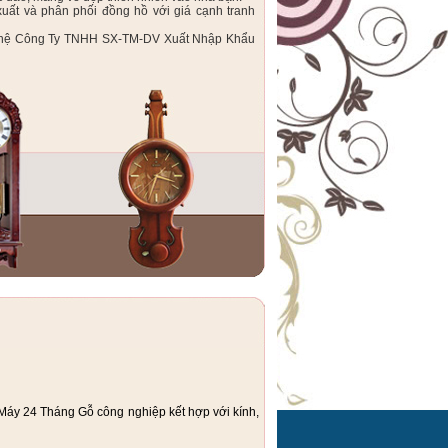
ất và phân phối đồng hồ với giá cạnh tranh
iên hệ Công Ty TNHH SX-TM-DV Xuất Nhập Khẩu
 Máy 24 Tháng Gỗ công nghiệp kết hợp với kính,