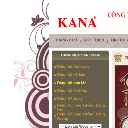
TRANG CHỦ
GIỚI THIỆU
TIN TỨC 
|
|
DANH MỤC SẢN PHẨM
C
Đồng hồ Cucckoo
Đồng hồ để bàn
Đồng hồ quả lắc
Đồng hồ tủ đứng
Đồng Hồ Xoay
Đồng Hồ Treo Tường Dạng
Tròn
Đồng Hồ Treo Tường Dạng
Vuông