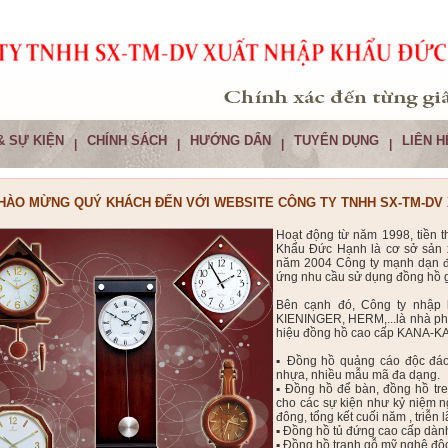
& SỰ KIỆN
CHÍNH SÁCH
HƯỚNG DẨN
TUYỂN DỤNG
LIÊN H
|
|
|
|
HÀO MỪNG QUÝ KHÁCH ĐẾN VỚI WEBSITE CÔNG TY TNHH SX-TM-DV
Hoạt động từ năm 1998, tiền
Khẩu Đức Hạnh là cơ sở sản xu
năm 2004 Công ty mạnh dạn 
ứng nhu cầu sử dụng đồng hồ g
Bên cạnh đó, Công ty nhập 
KIENINGER, HERM,...là nhà ph
hiệu đồng hồ cao cấp KANA-K
▪ Đồng hồ quảng cáo độc đáo 
nhựa, nhiều mẫu mã đa dạng.
▪ Đồng hồ để bàn, đồng hồ tr
cho các sự kiện như kỷ niệm ng
đông, tổng kết cuối năm , triễn 
▪ Đồng hồ tủ đứng cao cấp dành
▪ Đồng hồ tranh gỗ mỹ nghệ độ