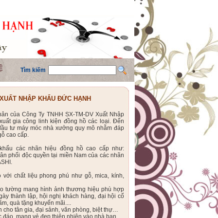
Ệ
Tìm kiếm
 XUẤT NHẬP KHẨU ĐỨC HẠNH
 thân của Công Ty TNHH SX-TM-DV Xuất Nhập
ất gia công linh kiện đồng hồ các loại. Đến
đầu tư máy móc nhà xưởng quy mô nhằm đáp
ỗ cao cấp.
khẩu các nhãn hiệu đồng hồ cao cấp như:
ân phối độc quyền tại miền Nam của các nhãn
ASHI.
với chất liệu phong phú như gỗ, mica, kính,
eo tường mang hình ảnh thương hiệu phù hợp
ày thành lập, hội nghị khách hàng, đại hội cổ
lãm, quà tặng khuyến mãi....
 cho tân gia, đại sảnh, văn phòng, biệt thự…
c đáo, mang vẻ đẹp thiên nhiên vào nhà bạn.