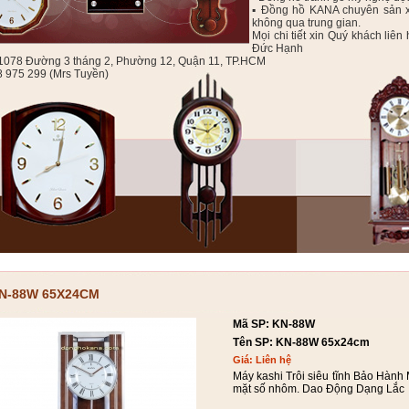
▪ Đồng hồ KANA chuyên sản xu
không qua trung gian.
Mọi chi tiết xin Quý khách l
Đức Hạnh
: 1078 Đường 3 tháng 2, Phường 12, Quận 11, TP.HCM
8 975 299 (Mrs Tuyền)
N-88W 65X24CM
Mã SP: KN-88W
Tên SP: KN-88W 65x24cm
Giá: Liên hệ
Máy kashi Trôi siêu tĩnh Bảo Hành
mặt số nhôm. Dao Động Dạng Lắc